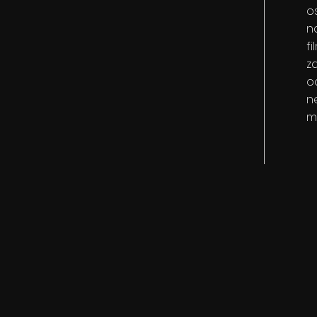
o
n
fi
z
o
n
m