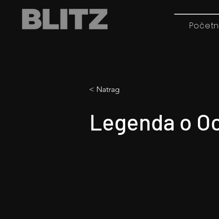
Početn
< Natrag
Legenda o Oc