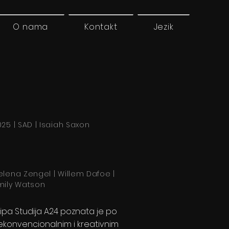
O nama
Kontakt
Jezik
025 | SAD | Isaiah Saxon
elena Zengel | Willem Dafoe |
mily Watson
kipa Studija A24 poznata je po
ekonvencionalnim i kreativnim