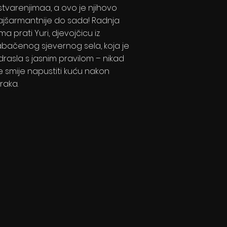
stvarenjimaa, a ovo je njihovo
ajšarmantnije do sada! Radnja
lma prati Yuri, djevojčicu iz
abačenog sjevernog sela, koja je
drasla s jasnim pravilom – nikad
e smije napustiti kuću nakon
raka.