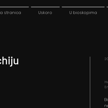
a stranica
Uskoro
U bioskopima
hiju
2
H
E
E
n