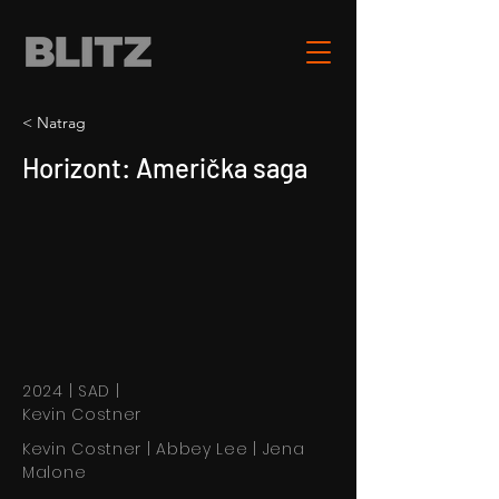
< Natrag
Horizont: Američka saga
2024 | SAD |
Kevin Costner
Kevin Costner | Abbey Lee | Jena
Malone