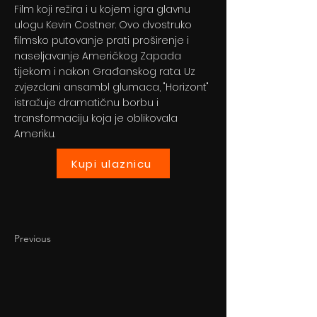
Film koji režira i u kojem igra glavnu
ulogu Kevin Costner. Ovo dvostruko
filmsko putovanje prati proširenje i
naseljavanje Američkog Zapada
tijekom i nakon Građanskog rata. Uz
zvjezdani ansambl glumaca, "Horizont"
istražuje dramatičnu borbu i
transformaciju koja je oblikovala
Ameriku.
Kupi ulaznicu
Previous