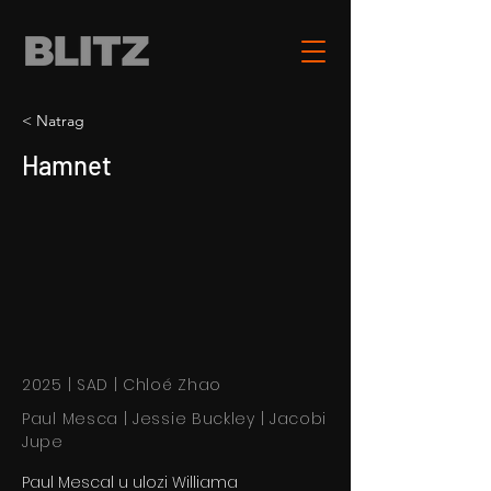
< Natrag
Hamnet
2025 | SAD | Chloé Zhao
Paul Mesca | Jessie Buckley | Jacobi
Jupe
Paul Mescal u ulozi Williama