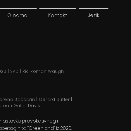
O nama
Kontakt
Jezik
026 | SAD | Ric Roman Waugh
orena Baccarin | Gerard Butler |
oman Griffin Davis
 nastavku provokativnog i
apetog hita “Greenland” iz 2020.