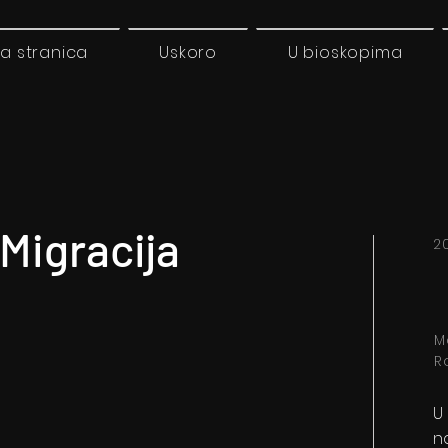
a stranica
Uskoro
U bioskopima
Migracija
2
M
R
U
n