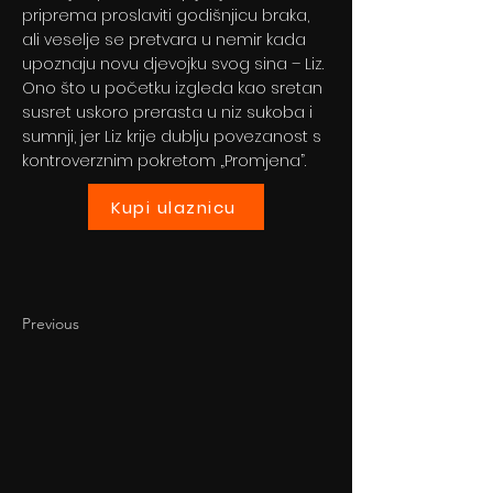
priprema proslaviti godišnjicu braka,
ali veselje se pretvara u nemir kada
upoznaju novu djevojku svog sina – Liz.
Ono što u početku izgleda kao sretan
susret uskoro prerasta u niz sukoba i
sumnji, jer Liz krije dublju povezanost s
kontroverznim pokretom „Promjena”.
Kupi ulaznicu
Previous