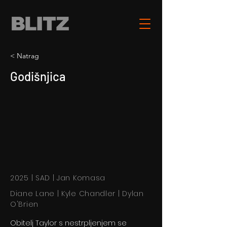
< Natrag
Godišnjica
2025 | SAD | Jan Komasa
Diane Lane | Kyle Chandler | Dylan
O'Brien
Obitelj Taylor s nestrpljenjem se