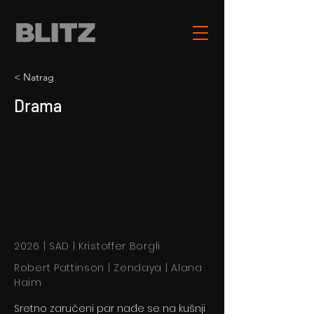
< Natrag
Drama
2026 | SAD | Kristoffer Borgli
Robert Pattinson | Zendaya | Alana
Haim
Sretno zaručeni par nađe se na kušnji