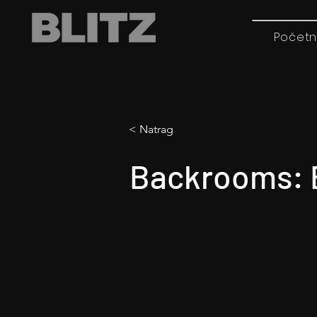
Početn
< Natrag
Backrooms: B