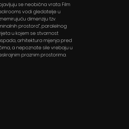
ojavljuju se neobična vrata. Film
ackrooms vodi gledatelje u
znemirujuću dimenziju tzv.
iminalnih prostora“, paralelnog
vijeta u kojem se stvarnost
aspada, arhitektura mijenja pred
čima, a nepoznate sile vrebaju u
eskrajnim praznim prostorima.