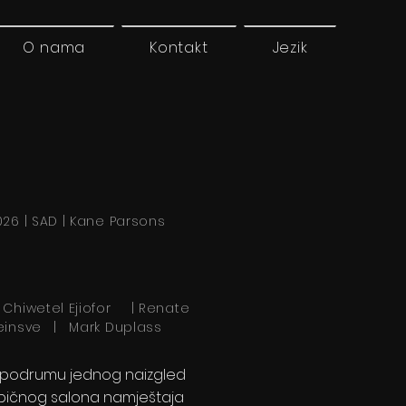
O nama
Kontakt
Jezik
026 | SAD | Kane Parsons
hiwetel Ejiofor | Renate
einsve | Mark Duplass
 podrumu jednog naizgled
bičnog salona namještaja