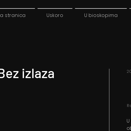
a stranica
Uskoro
U bioskopima
ez izlaza
2
C
R
U
o