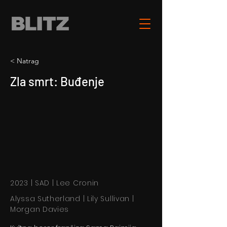
< Natrag
Zla smrt: Buđenje
2023 | SAD | Lee Cronin
Alyssa Sutherland | Lily Sullivan |
Morgan Davies