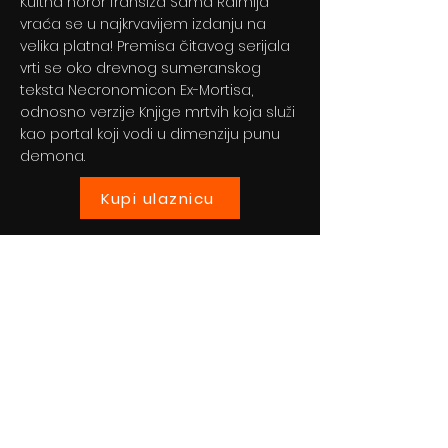
Kultna horor franšiza Sama Raimija
vraća se u najkrvavijem izdanju na
velika platna! Premisa čitavog serijala
vrti se oko drevnog sumeranskog
teksta Necronomicon Ex-Mortisa,
odnosno verzije Knjige mrtvih koja služi
kao portal koji vodi u dimenziju punu
demona.
Kupi ulaznicu
Previous
Next
© 2024 By BLITZ d.o.o.