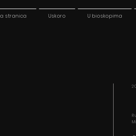
a stranica
Uskoro
U bioskopima
2
R
M