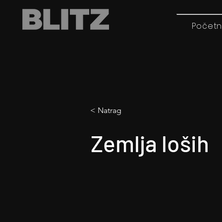
Početn
< Natrag
Zemlja loših