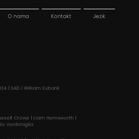
O nama
Kontakt
Jezik
024 | SAD | William Eubank
ussell Crowe | Liam Hemsworth |
ilo Ventimiglia