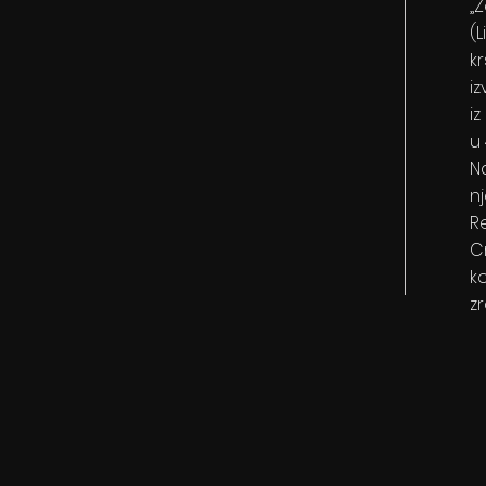
„
(
k
i
iz
u
N
n
R
C
ko
z