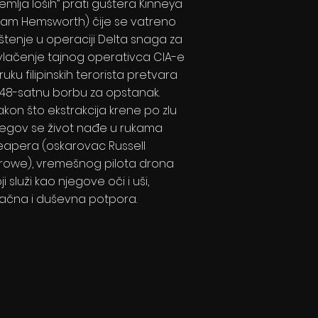
Zemlja loših” prati guštera Kinneya
Liam Hemsworth) čije se vatreno
rštenje u operaciji Delta snaga za
zvlačenje tajnog operativca CIA-e
 ruku filipinskih terorista pretvara
 48-satnu borbu za opstanak.
akon što ekstrakcija krene po zlu
jegov se život nađe u rukama
eapera (oskarovac Russell
rowe), vremešnog pilota drona
ji služi kao njegove oči i uši,
račna i duševna potpora.