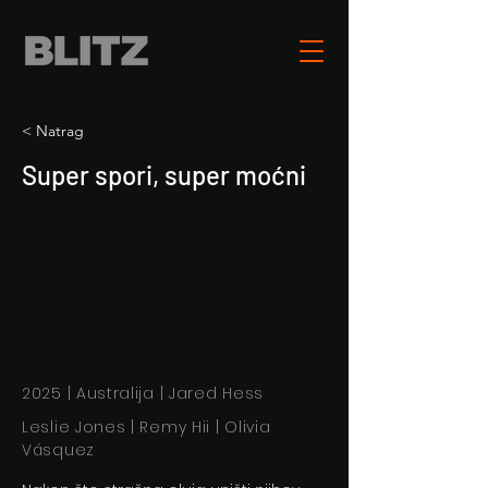
< Natrag
Super spori, super moćni
2025 | Australija | Jared Hess
Leslie Jones | Remy Hii | Olivia
Vásquez