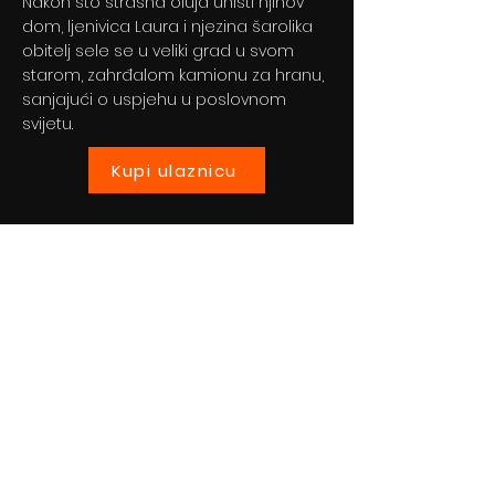
Nakon što strašna oluja uništi njihov
dom, ljenivica Laura i njezina šarolika
obitelj sele se u veliki grad u svom
starom, zahrđalom kamionu za hranu,
sanjajući o uspjehu u poslovnom
svijetu.
Kupi ulaznicu
Previous
Next
© 2024 By BLITZ d.o.o.