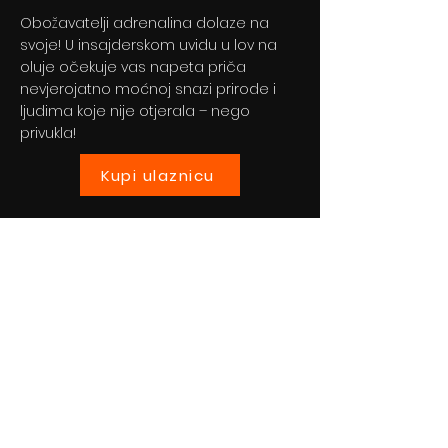
Obožavatelji adrenalina dolaze na
svoje! U insajderskom uvidu u lov na
oluje očekuje vas napeta priča
nevjerojatno moćnoj snazi prirode i
ljudima koje nije otjerala – nego
privukla!
Kupi ulaznicu
Previous
Next
© 2024 By BLITZ d.o.o.