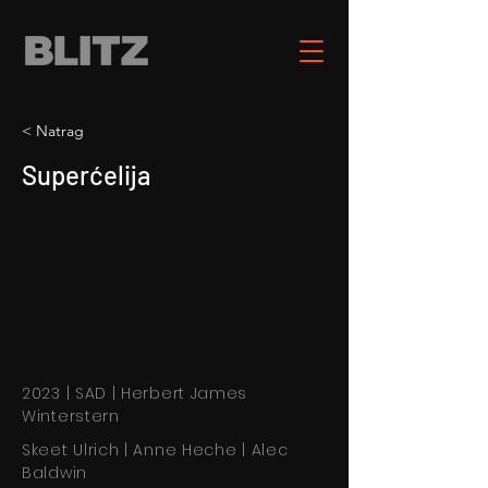
< Natrag
Superćelija
2023 | SAD | Herbert James
Winterstern
Skeet Ulrich | Anne Heche | Alec
Baldwin