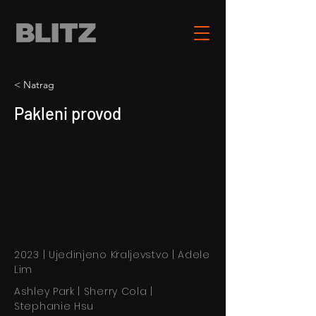
< Natrag
Pakleni provod
2023 | Ujedinjeno Kraljevstvo | Adele
Lim
Ashley Park | Sherry Cola |
Stephanie Hsu