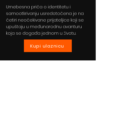
Urnebesna priča o identitetu i
samootkrivanju usredotočena je na
četiri neočekivane prijateljice koji se
upuštaju u međunarodnu avanturu
koja se događa jednom u životu.
Kupi ulaznicu
Previous
Next
© 2024 By BLITZ d.o.o.