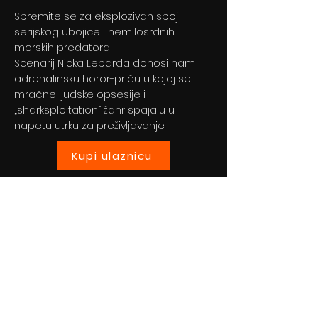
Spremite se za eksplozivan spoj
serijskog ubojice i nemilosrdnih
morskih predatora!
Scenarij Nicka Leparda donosi nam
adrenalinsku horor-priču u kojoj se
mračne ljudske opsesije i
„sharksploitation“ žanr spajaju u
napetu utrku za preživljavanje
Kupi ulaznicu
Previous
Next
© 2024 By BLITZ d.o.o.