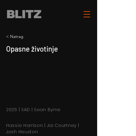
< Natrag
Opasne životinje
2025 | SAD | Sean Byrne
Hassie Harrison | Jai Courtney |
Josh Heuston