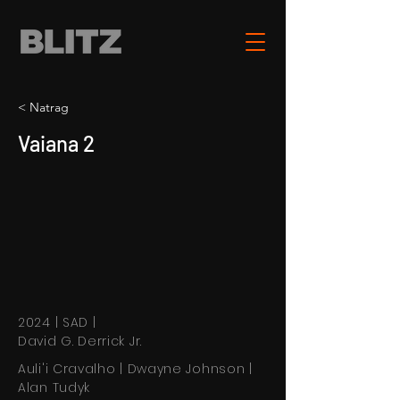
< Natrag
Vaiana 2
2024 | SAD |
David G. Derrick Jr.
Auli'i Cravalho | Dwayne Johnson |
Alan Tudyk