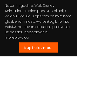
Nakon tri godine, Walt Disney
Animation Studios ponovno okuplja
Vaianu i Mauija u epskom animiranom
glazbenom nastavku velikog kino hita
VAIANA, na novom, epskom putovanju
uz posadu neočekivanih
moreplovaca.
Kupi ulaznicu
Previous
Next
© 2024 By BLITZ d.o.o.