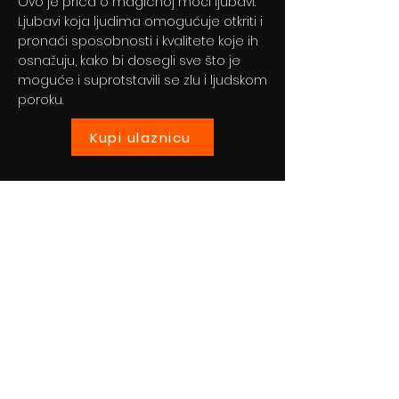
Ovo je priča o magičnoj moći ljubavi.
Ljubavi koja ljudima omogućuje otkriti i
pronaći sposobnosti i kvalitete koje ih
osnažuju, kako bi dosegli sve što je
moguće i suprotstavili se zlu i ljudskom
poroku.
Kupi ulaznicu
Previous
Next
© 2024 By BLITZ d.o.o.