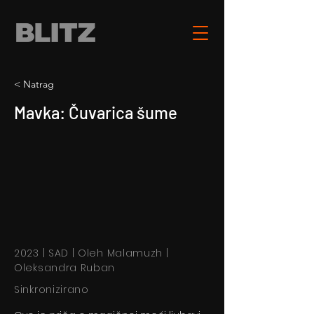
< Natrag
Mavka: Čuvarica šume
2023 | SAD | Oleh Malamuzh |
Oleksandra Ruban
Sinkronizirano