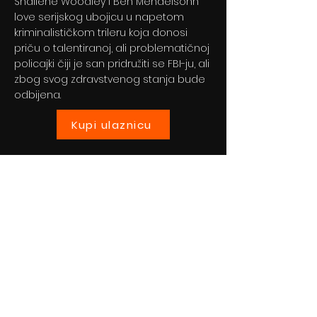
Shailene Woodley i Ben Mendelsohn
love serijskog ubojicu u napetom
kriminalističkom trileru koja donosi
priču o talentiranoj, ali problematičnoj
policajki čiji je san pridružiti se FBI-ju, ali
zbog svog zdravstvenog stanja bude
odbijena.
Kupi ulaznicu
Previous
Next
© 2024 By BLITZ d.o.o.