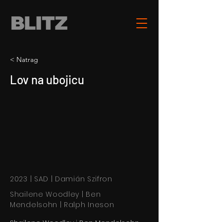
< Natrag
Lov na ubojicu
2023 | SAD | Damián Szifron
Shailene Woodley | Ben
Mendelsohn | Ralph Ineson