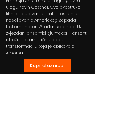
Film koji režira i u kojem igra glavnu
ulogu Kevin Costner. Ovo dvostruko
filmsko putovanje prati proširenje i
naseljavanje Američkog Zapada
tijekom i nakon Građanskog rata. Uz
zvjezdani ansambl glumaca, "Horizont"
istražuje dramatičnu borbu i
transformaciju koja je oblikovala
Ameriku.
Kupi ulaznicu
Previous
Next
© 2024 By BLITZ d.o.o.