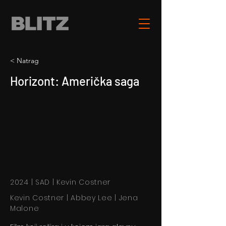
< Natrag
Horizont: Američka saga
2024 | SAD | Kevin Costner
Kevin Costner | Abbey Lee | Jena
Malone