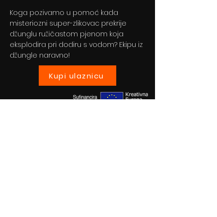
Koga pozivamo u pomoć kada
misteriozni super-zlikovac prekrije
džunglu ružičastom pjenom koja
eksplodira pri dodiru s vodom? Ekipu iz
džungle naravno!
Kupi ulaznicu
Previous
Next
© 2024 By BLITZ d.o.o.