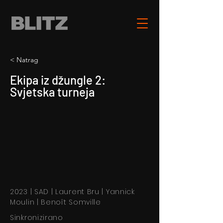
< Natrag
Ekipa iz džungle 2:
Svjetska turneja
2023 | SAD | Laurent Bru | Yannick
Moulin | Benoît Somville
Sinkronizirano