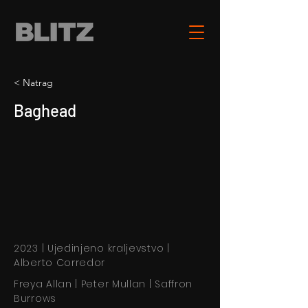
< Natrag
Baghead
2023 | Ujedinjeno kraljevstvo |
Alberto Corredor
Freya Allan | Peter Mullan | Saffron
Burrows