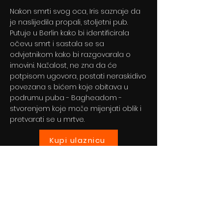
Nakon smrti svog oca, Iris saznaje da
je naslijedila propali, stoljetni pub.
Putuje u Berlin kako bi identificirala
očevu smrt i sastala se sa
odvjetnikom kako bi razgovarala o
imovini. Nažalost, ne zna da će
potpisom ugovora, postati neraskidivo
povezana s bićem koje obitava u
podrumu puba - Bagheadom -
stvorenjem koje može mijenjati oblik i
pretvarati se u mrtve.
Kupi ulaznicu
Previous
Next