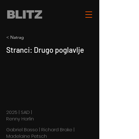
< Natrag
Stranci: Drugo poglavlje
2025 | SAD |
Renny Harlin
Gabriel Basso | Richard Brake |
Madelaine Petsch