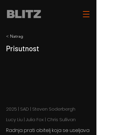
< Natrag
Prisutnost
2025 | SAD | Steven Soderbergh
Lucy Liu | Julia Fox | Chris Sullivan
Radnja prati obitelj koja se useljava