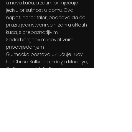
u novu kuću, a zatim primjećuje
jezivu prisutnost u domu. Ovaj
napeti horor triler, obećava da će
pružiti jedinstveni spin žanru ukletih
kuća, s prepoznatljivim
Soderberghovim inovativnim
pripovijedanjem.
Glumačka postava uključuje Lucy
Liu, Chrisa Sullivana, Eddyja Madaya,
Callinu Liang i Juliu Fox.
Previous
Next
© 2024 By BLITZ d.o.o.