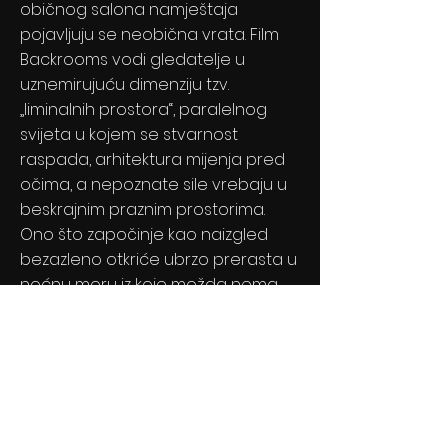
običnog salona namještaja
pojavljuju se neobična vrata. Film
Backrooms vodi gledatelje u
uznemirujuću dimenziju tzv.
„liminalnih prostora“, paralelnog
svijeta u kojem se stvarnost
raspada, arhitektura mijenja pred
očima, a nepoznate sile vrebaju u
beskrajnim praznim prostorima.
Ono što započinje kao naizgled
bezazleno otkriće ubrzo prerasta u
noćnu moru iz koje možda nema
povratka.
Previous
Next