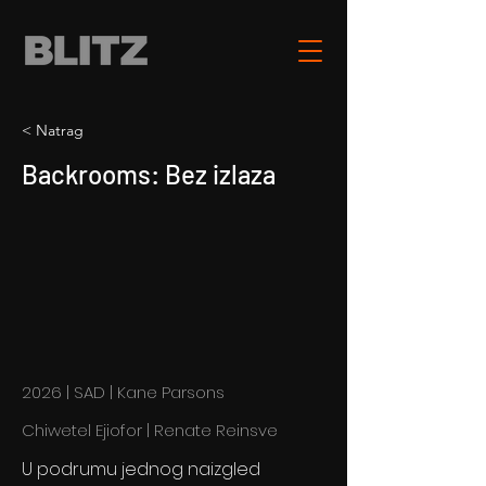
< Natrag
Backrooms: Bez izlaza
2026 | SAD | Kane Parsons
Chiwetel Ejiofor | Renate Reinsve
U podrumu jednog naizgled