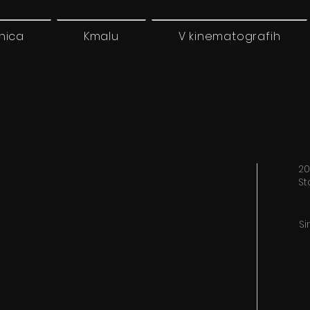
nica
Kmalu
V kinematografih
20
St
Si