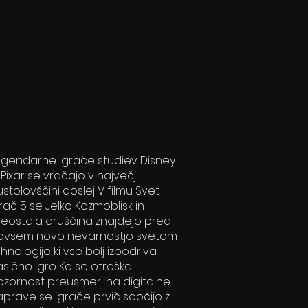
egendarne igrače studiev Disney
 Pixar se vračajo v največji
stolovščini doslej V filmu Svet
rač 5 se Jelko Kozmoblisk in
reostala druščina znajdejo pred
ovsem novo nevarnostjo svetom
hnologije ki vse bolj izpodriva
asično igro Ko se otroška
ozornost preusmeri na digitalne
prave se igrače prvič soočijo z