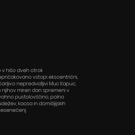
 v hišo dveh otrok
epričakovano vstopi ekscentrični,
arljivo nepredvidljivi Muc Kapuc,
e njihov miren dan spremeni v
ivahno pustolovščino, polno
dežev, kaosa in domišljijskih
resenečenj.