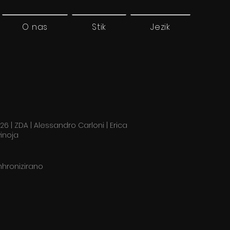
O nas
Stik
Jezik
26 | ZDA | Alessandro Carloni | Erica
vinoja
nhronizirano