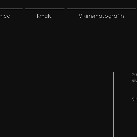
nica
Kmalu
V kinematografih
20
Ri
Si