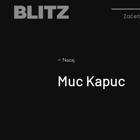
Začet
< Nazaj
Muc Kapuc