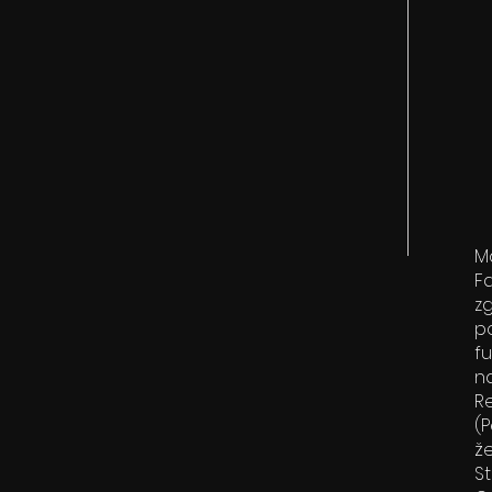
M
Fa
zg
po
fu
na
R
(
ž
S