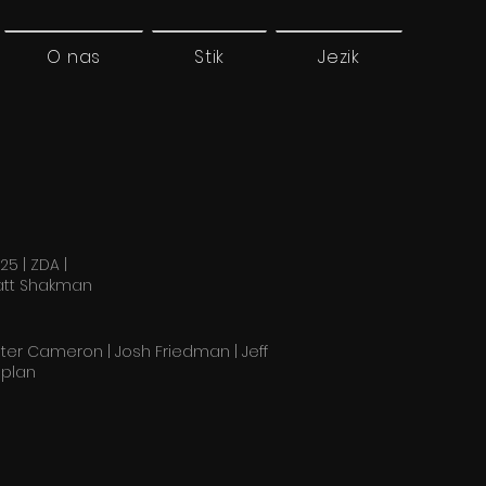
O nas
Stik
Jezik
25 | ZDA |
tt Shakman
ter Cameron | Josh Friedman | Jeff
aplan