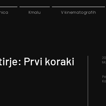
nica
Kmalu
V kinematografih
irje: Prvi koraki
20
Ma
Pe
K