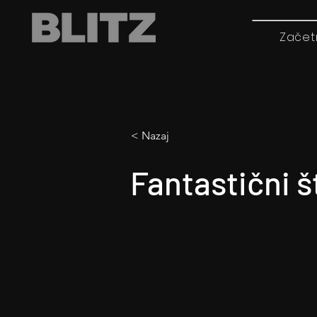
Začet
< Nazaj
Fantastični št