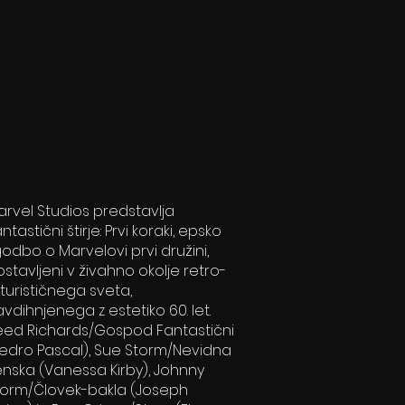
arvel Studios predstavlja
ntastični štirje: Prvi koraki, epsko
odbo o Marvelovi prvi družini,
stavljeni v živahno okolje retro-
turističnega sveta,
vdihnjenega z estetiko 60. let.
eed Richards/Gospod Fantastični
Pedro Pascal), Sue Storm/Nevidna
enska (Vanessa Kirby), Johnny
torm/Človek-bakla (Joseph