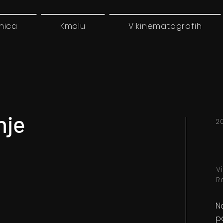
nica
Kmalu
V kinematografih
nje
2
V
R
N
p