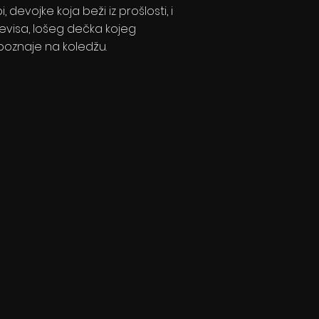
i, devojke koja beži iz prošlosti, i
revisa, lošeg dečka kojeg
poznaje na koledžu.