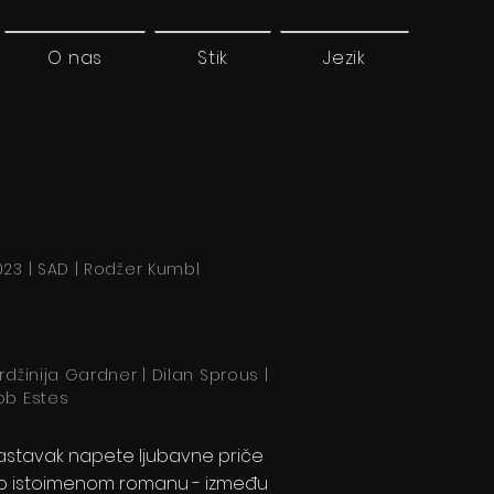
O nas
Stik
Jezik
023 | SAD | Rodžer Kumbl
irdžinija Gardner | Dilan Sprous |
ob Estes
astavak napete ljubavne priče
o istoimenom romanu - između