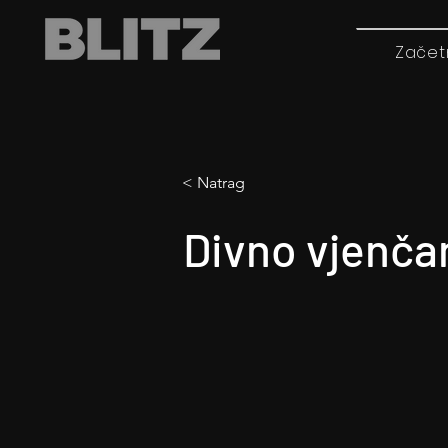
Začet
< Natrag
Divno vjenča