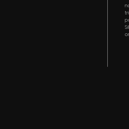
n
tr
p
Si
o