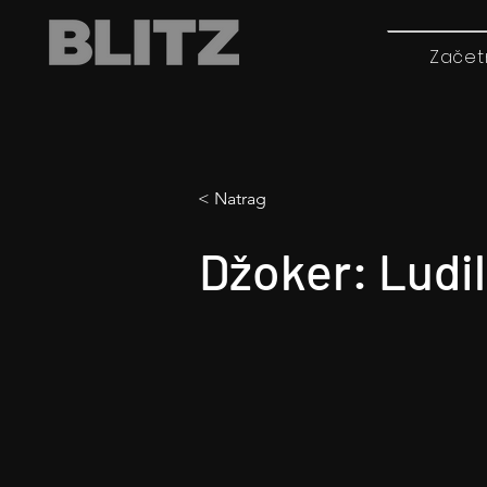
Začet
< Natrag
Džoker: Ludil