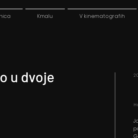
nica
Kmalu
V kinematografih
o u dvoje
20
H
J
po
G