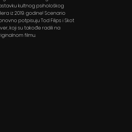
astavku kultnog psihološkog
ilera iz 2019. godine! Scenario
onovno potpisuju Tod Filips i Skot
lver, koji su takođe radili na
riginalnom filmu.