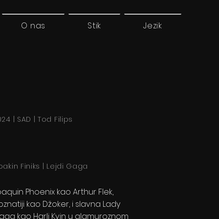
O nas
Stik
Jezik
24 | SAD | Tod Filips
oakin Finiks | Lejdi Gaga
oaquin Phoenix kao Arthur Flek,
znatiji kao Džoker, i slavna Lady
aga kao Harli Kvin u glamuroznom