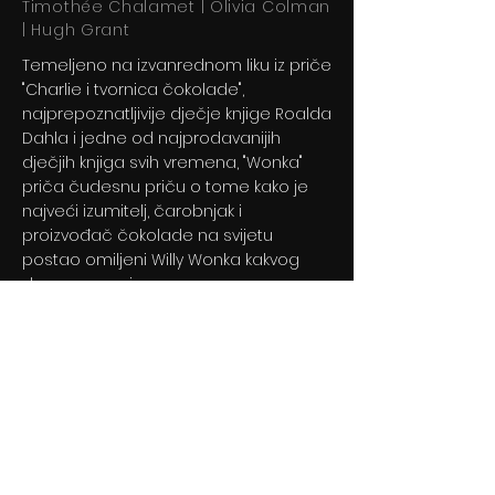
Timothée Chalamet | Olivia Colman
| Hugh Grant
Temeljeno na izvanrednom liku iz priče
"Charlie i tvornica čokolade",
najprepoznatljivije dječje knjige Roalda
Dahla i jedne od najprodavanijih
dječjih knjiga svih vremena, "Wonka"
priča čudesnu priču o tome kako je
najveći izumitelj, čarobnjak i
proizvođač čokolade na svijetu
postao omiljeni Willy Wonka kakvog
danas poznajemo.
Previous
Next
© 2024 By BLITZ d.o.o.