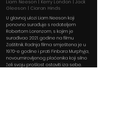
Liam Neeson | Kerry London | Jack
Gleeson | Ciaran Hinds
U glavnoj ulozi Liam Neeson koji
ponovno surađuje s redateljem
Robertom Lorenzom, s kojim je
surađivao 2021. godine na filmu
Zaštitnik. Radnja filma smještena je u
1970-e godine i prati Finbara Murphyja,
novoumirovljenog plaćenika koji silno
želi svoju prošlost ostaviti iza sebe.
Previous
Next
© 2024 By BLITZ d.o.o.