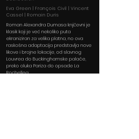
Eva Green | François Civil | Vincent
Cassel | Romain Duris
Roman Alexandra Dumasa književni je
klasik koji je već nekoliko puta
ekraniziran za velika platna, no ova
raskošna adaptacija predstavlja nove
likove i brojne lokacije, od slavnog
Louvrea do Buckinghamske palače,
preko oluka Pariza do opsade La
Rochellea...
Previous
Next
© 2024 By BLITZ d.o.o.