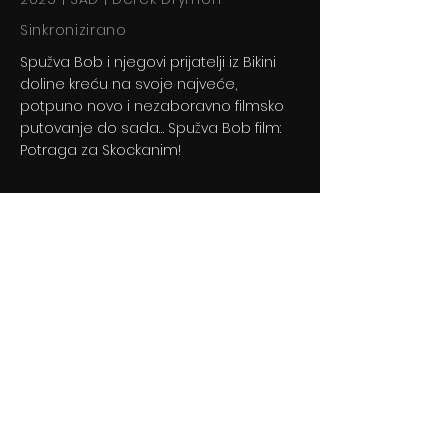
Sinkronizirano
Spužva Bob i njegovi prijatelji iz Bikini
doline kreću na svoje najveće,
potpuno novo i nezaboravno filmsko
putovanje do sada… Spužva Bob film:
Potraga za Skockanim!
Previous
Next
© 2024 By BLITZ d.o.o.