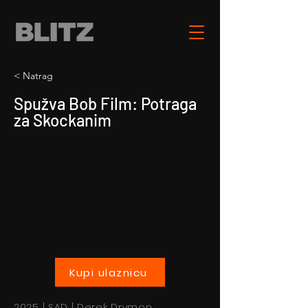
< Natrag
Spužva Bob Film: Potraga
za Skockanim
Kupi ulaznicu
2025 | SAD | Derek Drymon