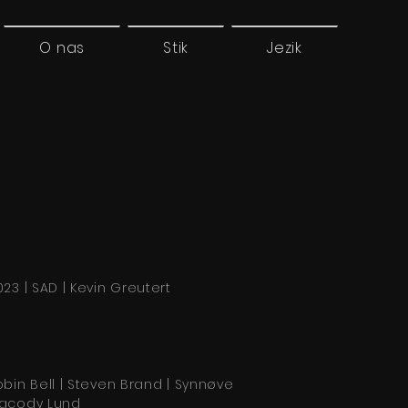
O nas
Stik
Jezik
023 | SAD | Kevin Greutert
obin Bell | Steven Brand | Synnøve
acody Lund