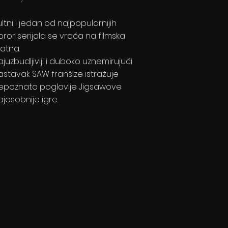
ultni i jedan od najpopularnijih
oror serijala se vraća na filmska
latna.
ajuzbudljiviji i duboko uznemirujući
astavak SAW franšize istražuje
epoznato poglavlje Jigsawove
ajosobnije igre.