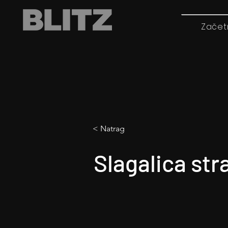
Začet
< Natrag
Slagalica str