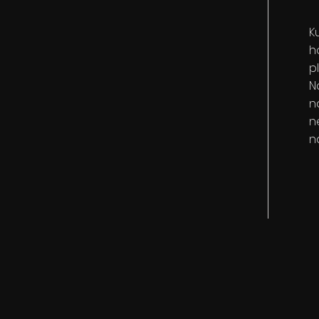
K
h
p
N
n
n
n