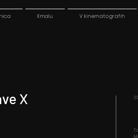
nica
Kmalu
V kinematografih
ave X
2
T
M