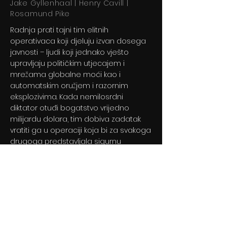
Jake Gyllenhaal | Henry Cavill |
Rosamund Pike
Radnja prati tajni tim elitnih
operativaca koji djeluju izvan dosega
javnosti – ljudi koji jednako vješto
upravljaju političkim utjecajem i
mrežama globalne moći kao i
automatskim oružjem i razornim
eksplozivima. Kada nemilosrdni
diktator otuđi bogatstvo vrijedno
milijardu dolara, tim dobiva zadatak
vratiti ga u operaciji koja bi za svakoga
drugoga predstavljala sigurnu
pogibelj.
Previous
Next