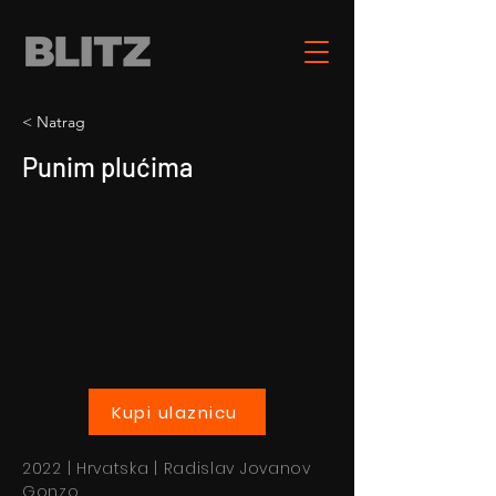
< Natrag
Punim plućima
Kupi ulaznicu
2022 | Hrvatska | Radislav Jovanov
Gonzo