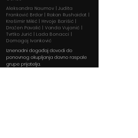
Aleksandra Naumov | Judita
Franković Brdar | Rakan Rushaidat |
Krešimir Mikić | Hrvoje Barišić |
Dražen Pavalić | Vanda Vujanić |
Tvrtko Jurić | Lada Bonacci |
Domagoj Ivanković
Iznenadni događaj dovodi do
ponovnog okupljanja davno raspale
grupe prijatelja.
Previous
Next
© 2024 By BLITZ d.o.o.