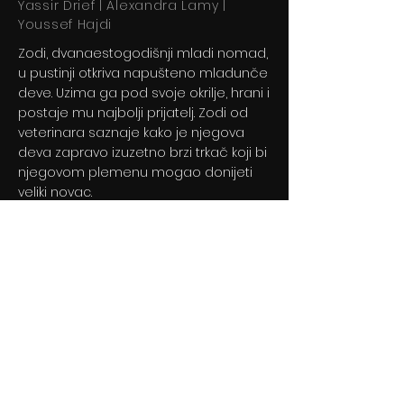
Yassir Drief | Alexandra Lamy |
Youssef Hajdi
Zodi, dvanaestogodišnji mladi nomad,
u pustinji otkriva napušteno mladunče
deve. Uzima ga pod svoje okrilje, hrani i
postaje mu najbolji prijatelj. Zodi od
veterinara saznaje kako je njegova
deva zapravo izuzetno brzi trkač koji bi
njegovom plemenu mogao donijeti
veliki novac.
Previous
Next
© 2024 By BLITZ d.o.o.