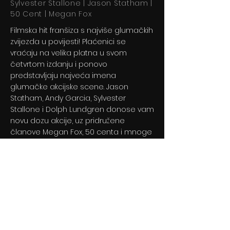
Sylvester Stallone | Jason Statham |
50 Cent | Megan Fox
Filmska hit franšiza s najviše glumačkih
zvijezda u povijesti! Plaćenici se
vraćaju na velika platna u svom
četvrtom izdanju i ponovo
predstavljaju najveća imena
glumačke akcijske scene. Jason
Statham, Andy Garcia, Sylvester
Stallone i Dolph Lundgren donose vam
novu dozu akcije, uz pridružene
članove Megan Fox, 50 centa i mnoge
druge.
Previous
Next