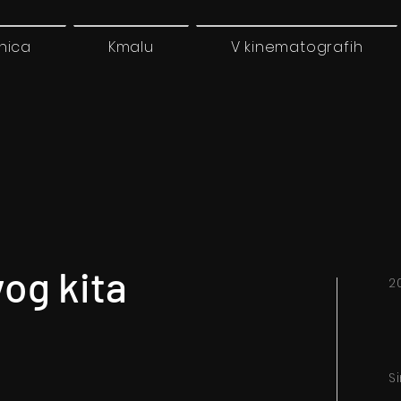
nica
Kmalu
V kinematografih
og kita
2
S