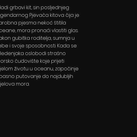
ladi grbavi kit, sin posljednjeg
egendarnog Pjevača kitova čija je
arobna pjesma nekoć štitila
ceane, mora pronaći vlastiti glas.
akon gubitka roditelja, sumnja u
ebe i svoje sposobnosti. Kada se
z ledenjaka oslobodi strašno
orsko čudovište koje prijeti
ijelom životu u oceanu, započinje
pasno putovanje do najdubljih
ijelova mora.