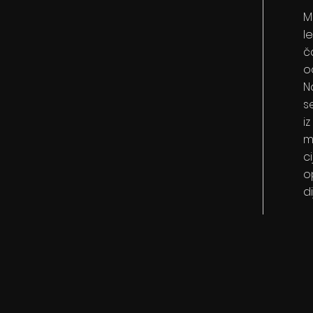
M
l
č
o
N
s
i
m
c
o
d