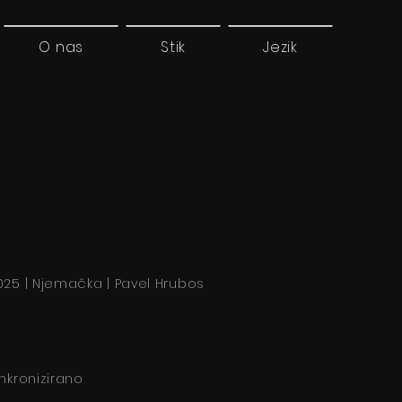
O nas
Stik
Jezik
025 | Njemačka | Pavel Hrubos
inkronizirano