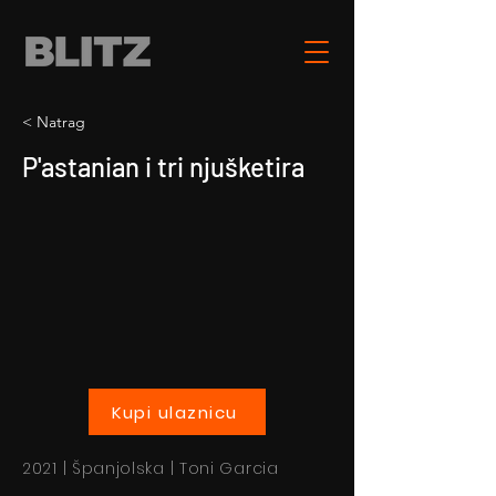
< Natrag
P'astanian i tri njušketira
Kupi ulaznicu
2021 | Španjolska | Toni Garcia