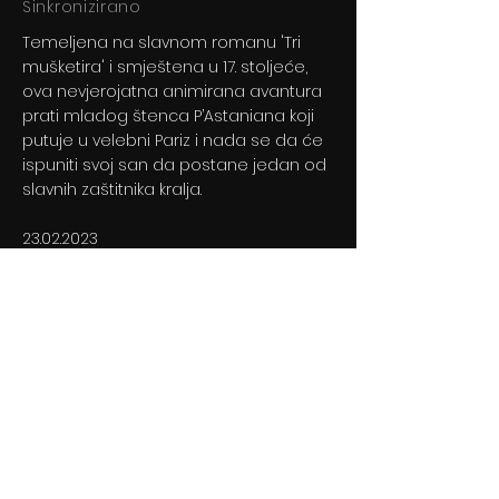
Sinkronizirano
Temeljena na slavnom romanu 'Tri
mušketira' i smještena u 17. stoljeće,
ova nevjerojatna animirana avantura
prati mladog štenca P’Astaniana koji
putuje u velebni Pariz i nada se da će
ispuniti svoj san da postane jedan od
slavnih zaštitnika kralja.
23.02.2023
Previous
Next
© 2024 By BLITZ d.o.o.