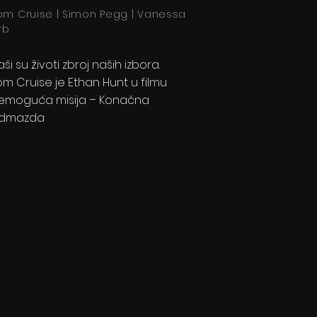
om Cruise | Simon Pegg | Vanessa
rb
aši su životi zbroj naših izbora.
om Cruise je Ethan Hunt u filmu
emoguća misija – Konačna
dmazda