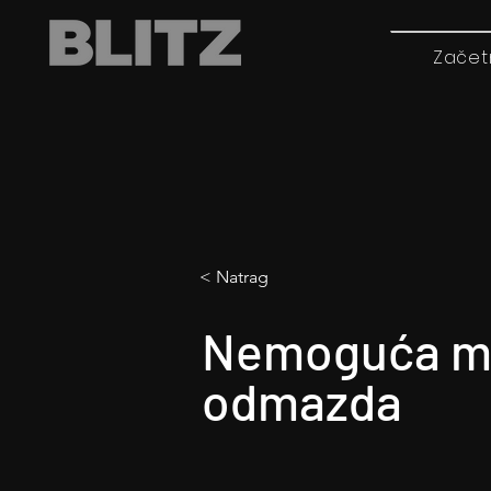
Začet
< Natrag
Nemoguća mi
odmazda