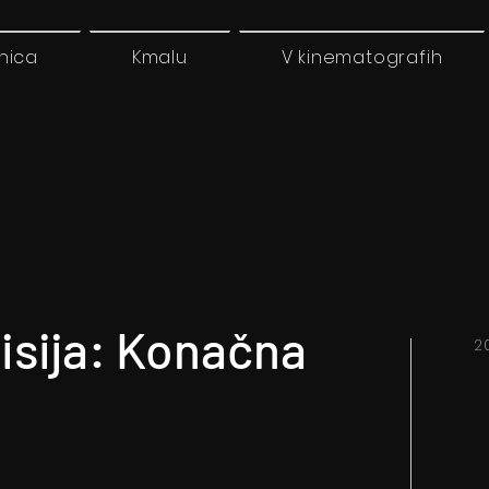
nica
Kmalu
V kinematografih
sija: Konačna
2