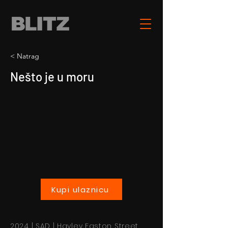
< Natrag
Nešto je u moru
Kupi ulaznicu
2024 | SAD | Hayley Easton Street