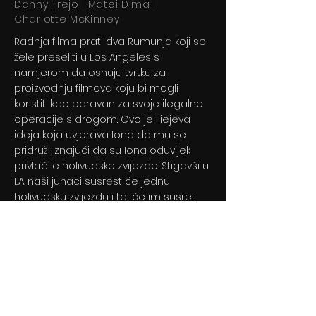
Danny Trejo | Matei Dima |
Charlotte McKinney
Radnja filma prati dva Rumunja koji se
žele preseliti u Los Angeles s
namjerom da osnuju tvrtku za
proizvodnju filmova koju bi mogli
koristiti kao paravan za svoje ilegalne
operacije s drogom. Ovo je Iliejeva
ideja koja uvjerava Iona da mu se
pridruži, znajući da su Iona oduvijek
privlačile holivudske zvijezde. Stigavši u
LA naši junaci susrest će jednu
holivudsku zvijezdu i taj će im susret
potpuno promijeniti život.
Previous
Next