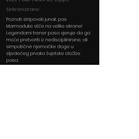
Sinkronizirano
Poznati stripovski junak, pas
Marmaduke stiže na velike ekrane!
Legendarni trener pasa vjeruje da ga
može pretvoriti iz nedisciplinirane, ali
simpatične njemačke doge u
sljedećeg prvaka Svjetske izložbe
pasa.
Previous
Next
© 2024 By BLITZ d.o.o.