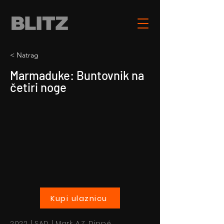
< Natrag
Marmaduke: Buntovnik na
četiri noge
Kupi ulaznicu
2022 | SAD | Mark A.Z. Dippé