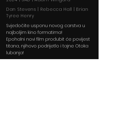
Dan Stevens | Rebecca Hall | Brian
Tyree Henry
Svjedočite usponu novog carstva u
najboljim kino formatima!
Epohalni novi film produbit će povijest
titana, njihovo podrijetlo i tajne Otoka
lubanja!
Previous
Next
© 2024 By BLITZ d.o.o.