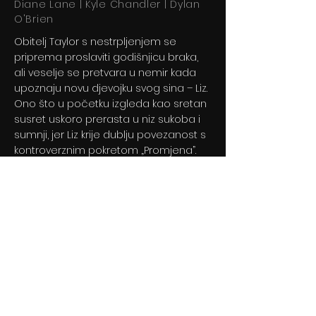
Diane Lane | Kyle Chandler | Dylan
O'Brien
Obitelj Taylor s nestrpljenjem se
priprema proslaviti godišnjicu braka,
ali veselje se pretvara u nemir kada
upoznaju novu djevojku svog sina – Liz.
Ono što u početku izgleda kao sretan
susret uskoro prerasta u niz sukoba i
sumnji, jer Liz krije dublju povezanost s
kontroverznim pokretom „Promjena”.
Previous
Next
© 2024 By BLITZ d.o.o.