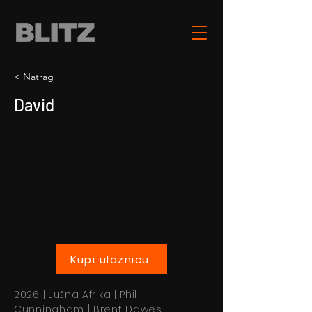
< Natrag
David
Kupi ulaznicu
2026 | Južna Afrika | Phil
Cunningham | Brent Dawes