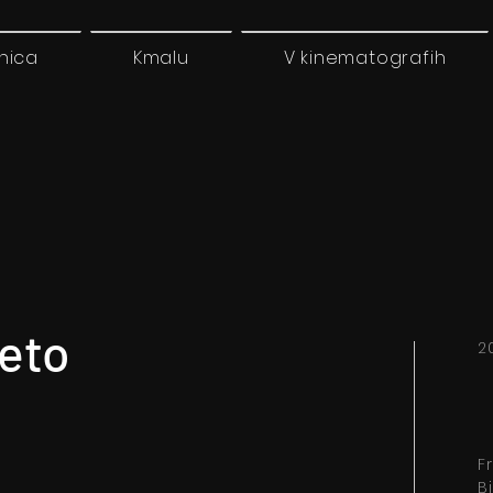
nica
Kmalu
V kinematografih
eto
2
F
Bi