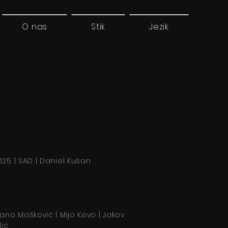
O nas
Stik
Jezik
025 | SAD | Daniel Kušan
rano Mašković | Mijo Kevo | Jakov
lić