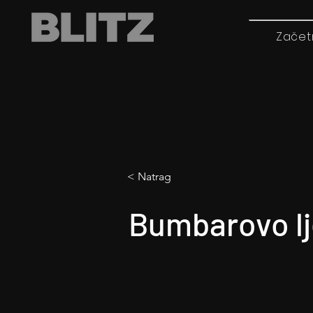
Začet
< Natrag
Bumbarovo lj