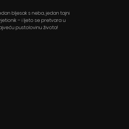
edan bljesak s neba, jedan tajni
vjetionik – i ljeto se pretvara u
ajveću pustolovinu života!