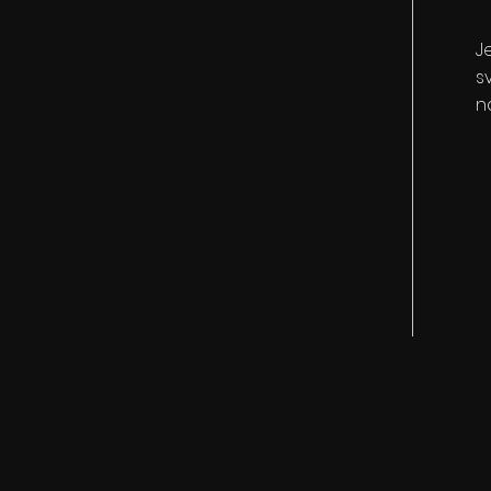
J
s
n