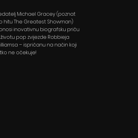
edatelj Michael Gracey (poznat
o hitu The Greatest Showman)
onosi inovativnu biografsku priču
 životu pop zvijezde Robbieja
illiamsa – ispričanu na način koji
itko ne očekuje!