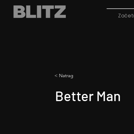
Začet
< Natrag
Better Man