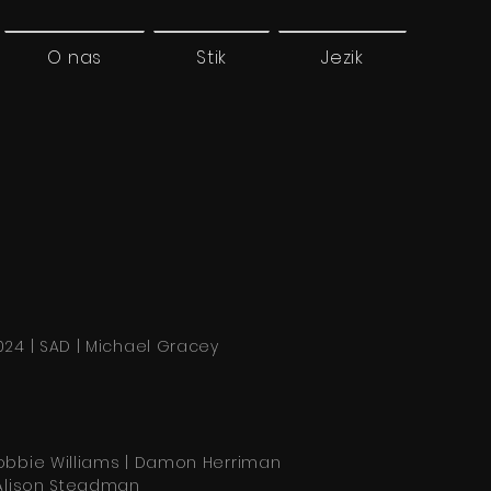
O nas
Stik
Jezik
024 | SAD | Michael Gracey
obbie Williams | Damon Herriman
 Alison Steadman