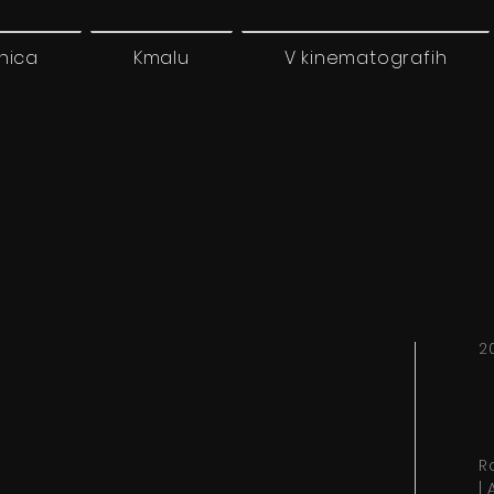
nica
Kmalu
V kinematografih
2
R
|