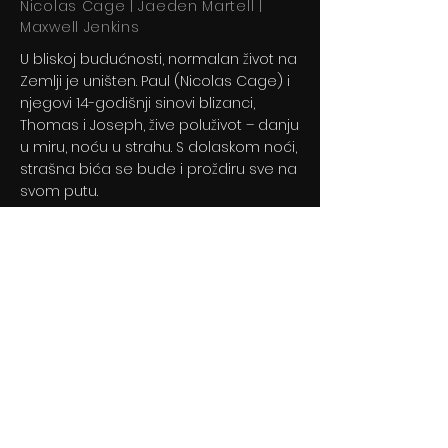
Nicolas Cage | Jaeden Martell |
Maxwell Jenkins
U bliskoj budućnosti, normalan život na
Zemlji je uništen. Paul (Nicolas Cage) i
njegovi 14-godišnji sinovi blizanci,
Thomas i Joseph, žive poluživot – danju
u miru, noću u strahu. S dolaskom noći,
strašna bića se bude i proždiru sve na
svom putu.
Previous
Next
© 2024 By BLITZ d.o.o.