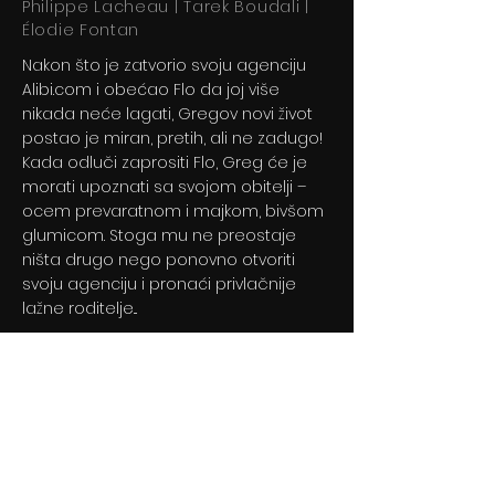
Philippe Lacheau | Tarek Boudali |
Élodie Fontan
Nakon što je zatvorio svoju agenciju
Alibi.com i obećao Flo da joj više
nikada neće lagati, Gregov novi život
postao je miran, pretih, ali ne zadugo!
Kada odluči zaprositi Flo, Greg će je
morati upoznati sa svojom obitelji –
ocem prevaratnom i majkom, bivšom
glumicom. Stoga mu ne preostaje
ništa drugo nego ponovno otvoriti
svoju agenciju i pronaći privlačnije
lažne roditelje...
30.03.2023
Previous
Next