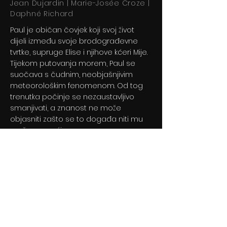
Jean Dujardin | Marie-Josée Croze |
Daphné Richard
Paul je običan čovjek koji svoj život
dijeli između svoje brodograđevne
tvrtke, supruge Elise i njihove kćeri Mije.
Tijekom putovanja morem, Paul se
suočava s čudnim, neobjašnjivim
meteorološkim fenomenom. Od tog
trenutka počinje se nezaustavljivo
smanjivati, a znanost ne može
objasniti zašto se to događa niti mu
može pomoći.
Previous
Next
© 2024 By BLITZ d.o.o.